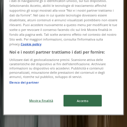
i dati di navigazione gli o identificatori univoci, sul tuo dispositivo.
Selezionando Accetto, abiliti le tecnologie di tracciamento affinché
supportino gli scopi mostrati alla voce "Noi e i nostri partner trattiamo i
dati da fornire". Nel caso in cui queste tecnologie dovessero essere
disabilitate, alcuni contenuti e annunci visualizzati potrebbero non essere
rilevanti. Puoi accedere nuovamente a questo menu per modificare le tue
scelte o per revocare il consenso facendo clic sul link Mostra finalità in
Foot Locker
fondo alla pagina web. Tali scelte avranno effetto nel contesto del nostro
Sito web. Per maggiori informazioni, consulta l'Informativa sulla
privacy.
Cookie policy
50%
Noi e i nostri partner trattiamo i dati per fornire:
Scade il 30/09
Utilizzare dati di geolocalizzazione precisi. Scansione attiva delle
{"numCatalogs":1}
caratteristiche del dispositivo ai fini dell’identificazione. Archiviare
informazioni su dispositivo e/o accedervi. Pubblicità e contenuti
personalizzati, misurazione delle prestazioni dei contenuti e degli
Orari e indirizzi Foot Locker
annunci, ricerche sul pubblico, sviluppo di servizi.
Elenco dei partner
Mostra finalità
Accetto
Foot Locker
Via Etnea, 220, Catania
389 m