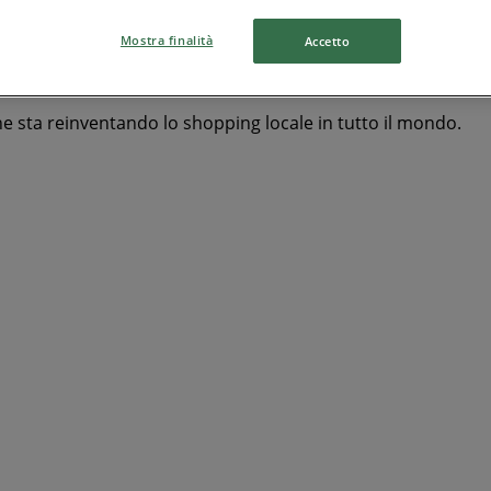
Mostra finalità
Accetto
he sta reinventando lo shopping locale in tutto il mondo.