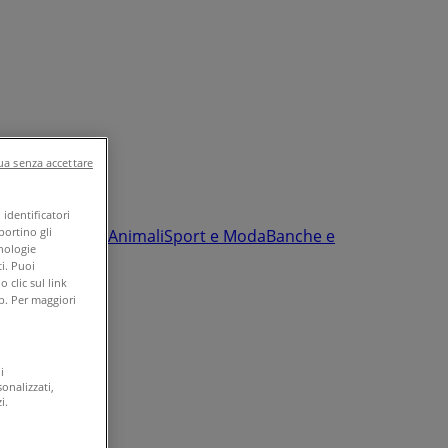
a senza accettare
identificatori
portino gli
nfanzia e giochi
Animali
Sport e Moda
Banche e
cnologie
i. Puoi
clic sul link
b. Per maggiori
i
onalizzati,
i.