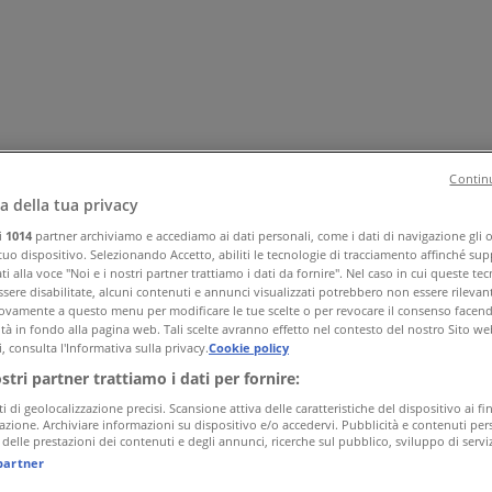
Continu
a della tua privacy
ri
1014
partner archiviamo e accediamo ai dati personali, come i dati di navigazione gli o 
 tuo dispositivo. Selezionando Accetto, abiliti le tecnologie di tracciamento affinché sup
a e corpo
Bricolage
Arredamento
Motori
Salute e Benessere
I
i alla voce "Noi e i nostri partner trattiamo i dati da fornire". Nel caso in cui queste te
sere disabilitate, alcuni contenuti e annunci visualizzati potrebbero non essere rilevant
vamente a questo menu per modificare le tue scelte o per revocare il consenso facendo 
ità in fondo alla pagina web. Tali scelte avranno effetto nel contesto del nostro Sito we
, consulta l'Informativa sulla privacy.
Cookie policy
ostri partner trattiamo i dati per fornire:
ti di geolocalizzazione precisi. Scansione attiva delle caratteristiche del dispositivo ai fin
icazione. Archiviare informazioni su dispositivo e/o accedervi. Pubblicità e contenuti pers
delle prestazioni dei contenuti e degli annunci, ricerche sul pubblico, sviluppo di serviz
partner