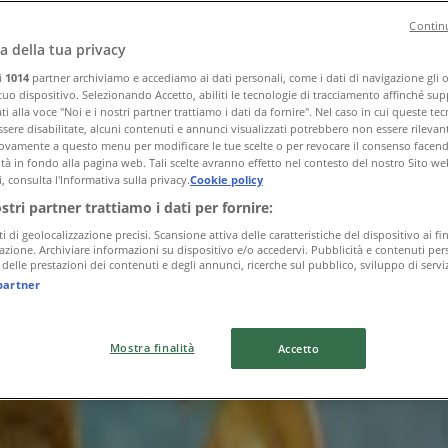
Continu
a della tua privacy
ri
1014
partner archiviamo e accediamo ai dati personali, come i dati di navigazione gli o 
 tuo dispositivo. Selezionando Accetto, abiliti le tecnologie di tracciamento affinché sup
a Genova
i alla voce "Noi e i nostri partner trattiamo i dati da fornire". Nel caso in cui queste te
sere disabilitate, alcuni contenuti e annunci visualizzati potrebbero non essere rilevant
vamente a questo menu per modificare le tue scelte o per revocare il consenso facendo 
ità in fondo alla pagina web. Tali scelte avranno effetto nel contesto del nostro Sito we
, consulta l'Informativa sulla privacy.
Cookie policy
ostri partner trattiamo i dati per fornire:
ti di geolocalizzazione precisi. Scansione attiva delle caratteristiche del dispositivo ai fin
icazione. Archiviare informazioni su dispositivo e/o accedervi. Pubblicità e contenuti pers
delle prestazioni dei contenuti e degli annunci, ricerche sul pubblico, sviluppo di serviz
partner
Mostra finalità
Accetto