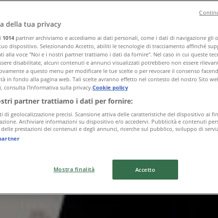
Continu
a della tua privacy
ri
1014
partner archiviamo e accediamo ai dati personali, come i dati di navigazione gli o 
 tuo dispositivo. Selezionando Accetto, abiliti le tecnologie di tracciamento affinché sup
orlupo
i alla voce "Noi e i nostri partner trattiamo i dati da fornire". Nel caso in cui queste te
sere disabilitate, alcuni contenuti e annunci visualizzati potrebbero non essere rilevant
vamente a questo menu per modificare le tue scelte o per revocare il consenso facendo 
ità in fondo alla pagina web. Tali scelte avranno effetto nel contesto del nostro Sito we
, consulta l'Informativa sulla privacy.
Cookie policy
ostri partner trattiamo i dati per fornire:
ti di geolocalizzazione precisi. Scansione attiva delle caratteristiche del dispositivo ai fin
icazione. Archiviare informazioni su dispositivo e/o accedervi. Pubblicità e contenuti pers
delle prestazioni dei contenuti e degli annunci, ricerche sul pubblico, sviluppo di serviz
partner
Mostra finalità
Accetto