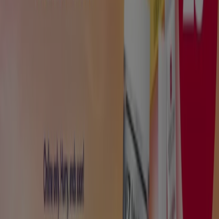
YourGoodSkin
Up to 25% off
Scade il 18/08
Napoli
Mostra di più
Pubblicità