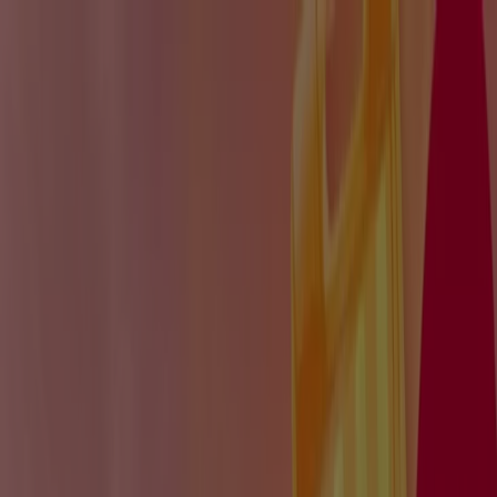
Sei qui:
Napoli
In Evidenza
Iper e super
Discount
Elettronica
Novità
Cura
casa e corpo
Bricolage
Arredamento
Motori
Salute e
Benessere
Infanzia e giochi
Animali
Sport e Moda
Banche e
Assicurazioni
Viaggi
Ristoranti
Servizi
Pubblicità
Salute e Benessere a Napoli -
Volantini, Offerte e Cataloghi