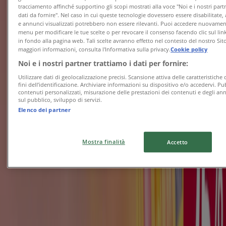
Scade il 09/08
Napoli
tracciamento affinché supportino gli scopi mostrati alla voce "Noi e i nostri part
Nuovo
dati da fornire". Nel caso in cui queste tecnologie dovessero essere disabilitate,
e annunci visualizzati potrebbero non essere rilevanti. Puoi accedere nuovame
menu per modificare le tue scelte o per revocare il consenso facendo clic sul link
in fondo alla pagina web. Tali scelte avranno effetto nel contesto del nostro Sit
maggiori informazioni, consulta l'Informativa sulla privacy.
Cookie policy
Sanitaria Gaia
Noi e i nostri partner trattiamo i dati per fornire:
Speciale offerta
Utilizzare dati di geolocalizzazione precisi. Scansione attiva delle caratteristiche 
fini dell’identificazione. Archiviare informazioni su dispositivo e/o accedervi. Pu
contenuti personalizzati, misurazione delle prestazioni dei contenuti e degli ann
Scade il 31/08
Napoli
sul pubblico, sviluppo di servizi.
Nuovo
Elenco dei partner
Mostra finalità
Accetto
Farmacia Saggio
Estate serena, protezione sicura!
Scade il 16/08
Napoli
Pubblicità