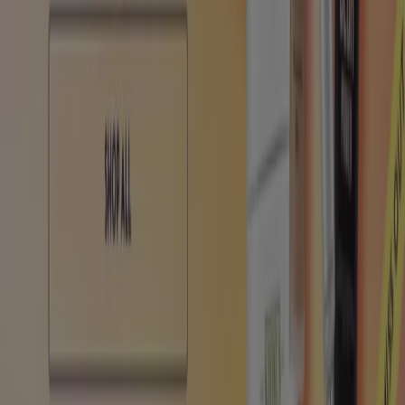
Tiendeo fa parte di Shopfully, l'azienda tecnologica che
sta reinventando lo shopping locale in tutto il mondo.
Tiendeo
Cosa facciamo
Soluzioni per le aziende