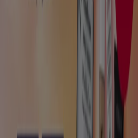
Cataloghi di Salute e Benessere a
Napoli
Volantini e migliori offerte a Napoli
Lavatrice
Tablet
Cellulari
Frigoriferi
Pellet
Smartphone
Tv
Lava
Salute e Benessere in altre città
Roma
Milano
Napoli
Torino
Palermo
Vedi altre città
Nella sezione
Ottica
potrete trovare tutti i modelli di
tendenza di
occhiali da vista
e
da sole
delle migliori
marche. In aggiunta, offerte e promozioni delle più
diffuse
catene
e
negozi di ottica
a livello locale e
nazionale.
Vai alle offerte Salute e Benessere