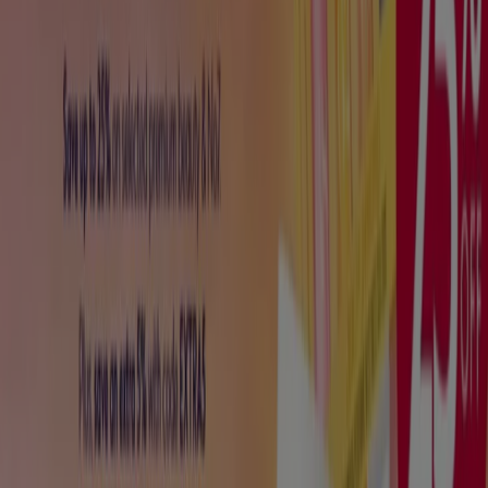
Nuovo
Sanitaria Demma
Cefala diana
Scade il 16/08
Napoli
Nuovo