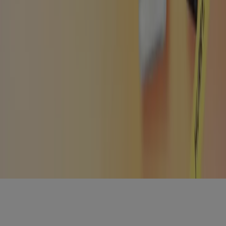
Prodotti locali
Città
Selezioni
Scarica l'APP Tiendeo
Copyright © Tiendeo ® 2026 · Shopfully Marketing S.L.U. –
Palau de Mar – 08039 Barcelona, Spain
Termini e condizioni
Privacy Policy
Gestisci cookies