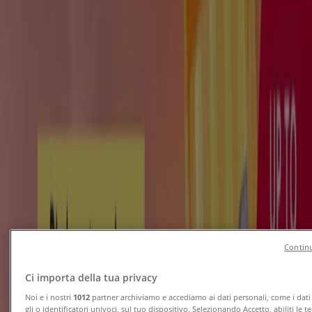
Tiendeo a Napoli
»
Offerte di Salute e Benessere a Napoli
Nuovo
Sanitaria Gaia
Risparmia ora con le nostre offerte
Scade il 31/08
Napoli
Nuovo
Continu
Farmacia Saggio
Ci importa della tua privacy
Prurito e irritazioni?
Noi e i nostri
1012
partner archiviamo e accediamo ai dati personali, come i dati
gli o identificatori univoci, sul tuo dispositivo. Selezionando Accetto, abiliti le t