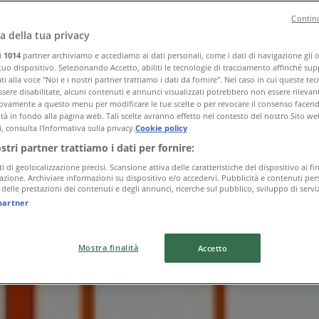
Continu
a della tua privacy
à
ri
1014
partner archiviamo e accediamo ai dati personali, come i dati di navigazione gli o 
 tuo dispositivo. Selezionando Accetto, abiliti le tecnologie di tracciamento affinché sup
i alla voce "Noi e i nostri partner trattiamo i dati da fornire". Nel caso in cui queste te
sere disabilitate, alcuni contenuti e annunci visualizzati potrebbero non essere rilevant
vamente a questo menu per modificare le tue scelte o per revocare il consenso facendo 
ità in fondo alla pagina web. Tali scelte avranno effetto nel contesto del nostro Sito we
, consulta l'Informativa sulla privacy.
Cookie policy
ostri partner trattiamo i dati per fornire:
ti di geolocalizzazione precisi. Scansione attiva delle caratteristiche del dispositivo ai fin
icazione. Archiviare informazioni su dispositivo e/o accedervi. Pubblicità e contenuti pers
delle prestazioni dei contenuti e degli annunci, ricerche sul pubblico, sviluppo di serviz
partner
Mostra finalità
Accetto