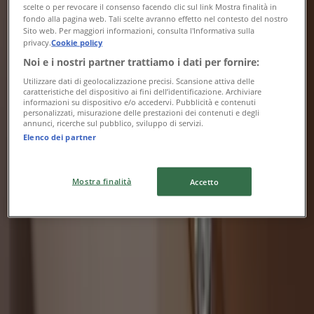
scelte o per revocare il consenso facendo clic sul link Mostra finalità in
Via Principe di Belmonte 104, Palermo
fondo alla pagina web. Tali scelte avranno effetto nel contesto del nostro
Sito web. Per maggiori informazioni, consulta l'Informativa sulla
813 m
privacy.
Cookie policy
Noi e i nostri partner trattiamo i dati per fornire:
Utilizzare dati di geolocalizzazione precisi. Scansione attiva delle
caratteristiche del dispositivo ai fini dell’identificazione. Archiviare
informazioni su dispositivo e/o accedervi. Pubblicità e contenuti
Sandro Ferrone
personalizzati, misurazione delle prestazioni dei contenuti e degli
annunci, ricerche sul pubblico, sviluppo di servizi.
Via Sciuti 68, Palermo
Elenco dei partner
2.6 km
Mostra finalità
Accetto
Sandro Ferrone
Via Sciuti 68, Palermo
2.6 km