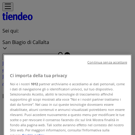
Sei qui:
San Biagio di Callalta
In Evidenza
Iper e super
Discount
Elettronica
Novità
Cura
Continua senza accettare
casa e corpo
Bricolage
Arredamento
Motori
Salute e
Ci importa della tua privacy
Benessere
Infanzia e giochi
Animali
Sport e Moda
Banche e
Assicurazioni
Viaggi
Ristoranti
Servizi
Noi e i nostri
1012
partner archiviamo e accediamo ai dati personali, come
i dati di navigazione gli o identificatori univoci, sul tuo dispositivo.
Selezionando Accetto, abiliti le tecnologie di tracciamento affinché
Indice delle offerte in San Biagio di Callalta
supportino gli scopi mostrati alla voce "Noi e i nostri partner trattiamo i
dati da fornire". Nel caso in cui queste tecnologie dovessero essere
Tiendeo a San Biagio di Callalta
»
disabilitate, alcuni contenuti e annunci visualizzati potrebbero non essere
rilevanti. Puoi accedere nuovamente a questo menu per modificare le tue
Indice delle offerte
scelte o per revocare il consenso facendo clic sul link Mostra finalità in
fondo alla pagina web. Tali scelte avranno effetto nel contesto del nostro
Sito web. Per maggiori informazioni, consulta l'Informativa sulla
privacy.
Cookie policy