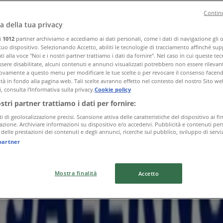
Continu
a della tua privacy
ri
1012
partner archiviamo e accediamo ai dati personali, come i dati di navigazione gli o 
 tuo dispositivo. Selezionando Accetto, abiliti le tecnologie di tracciamento affinché sup
i alla voce "Noi e i nostri partner trattiamo i dati da fornire". Nel caso in cui queste te
sere disabilitate, alcuni contenuti e annunci visualizzati potrebbero non essere rilevant
vamente a questo menu per modificare le tue scelte o per revocare il consenso facendo 
ità in fondo alla pagina web. Tali scelte avranno effetto nel contesto del nostro Sito we
rta a Torino
, consulta l'Informativa sulla privacy.
Cookie policy
ostri partner trattiamo i dati per fornire:
ti di geolocalizzazione precisi. Scansione attiva delle caratteristiche del dispositivo ai fin
icazione. Archiviare informazioni su dispositivo e/o accedervi. Pubblicità e contenuti pers
delle prestazioni dei contenuti e degli annunci, ricerche sul pubblico, sviluppo di serviz
partner
Mostra finalità
Accetto