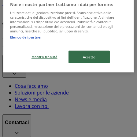
1
Noi e i nostri partner trattiamo i dati per fornire:
Utilizzare dati di geolocalizzazione precisi. Scansione attiva delle
Galassia
Chicco
Frosta
Disney
Doro
caratteristiche del dispositivo ai fini dell’identificazione. Archiviare
informazioni su dispositivo e/o accedervi. Pubblicità e contenuti
personalizzati, misurazione delle prestazioni dei contenuti e degli
annunci, ricerche sul pubblico, sviluppo di servizi.
Elenco dei partner
Tiendeo fa parte di Shopfully, l'azienda tecnologica che
sta reinventando lo shopping locale in tutto il mondo.
Mostra finalità
Accetto
Tiendeo
Cosa facciamo
Soluzioni per le aziende
News e media
Lavora con noi
Contattaci