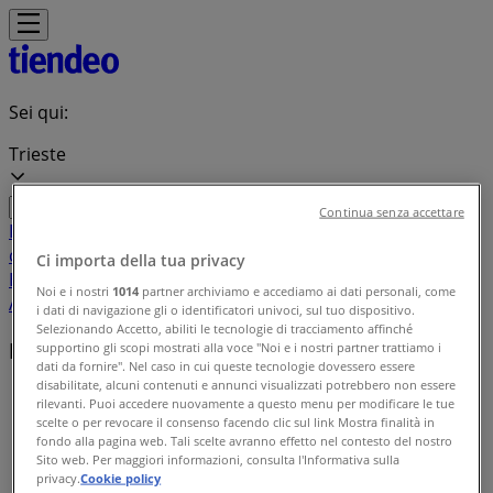
Sei qui:
Trieste
Continua senza accettare
In Evidenza
Iper e super
Discount
Elettronica
Novità
Cura
casa e corpo
Bricolage
Arredamento
Motori
Salute e
Ci importa della tua privacy
Benessere
Infanzia e giochi
Animali
Sport e Moda
Banche e
Noi e i nostri
1014
partner archiviamo e accediamo ai dati personali, come
Assicurazioni
Viaggi
Ristoranti
Servizi
i dati di navigazione gli o identificatori univoci, sul tuo dispositivo.
Selezionando Accetto, abiliti le tecnologie di tracciamento affinché
Marchi locali
supportino gli scopi mostrati alla voce "Noi e i nostri partner trattiamo i
dati da fornire". Nel caso in cui queste tecnologie dovessero essere
disabilitate, alcuni contenuti e annunci visualizzati potrebbero non essere
Tiendeo a Trieste
»
rilevanti. Puoi accedere nuovamente a questo menu per modificare le tue
scelte o per revocare il consenso facendo clic sul link Mostra finalità in
Indice delle marche
fondo alla pagina web. Tali scelte avranno effetto nel contesto del nostro
Sito web. Per maggiori informazioni, consulta l'Informativa sulla
privacy.
Cookie policy