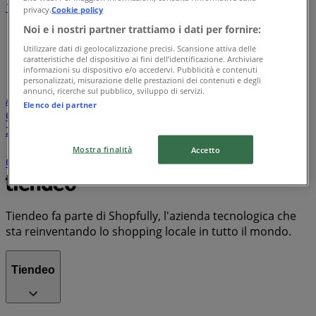
1
2
3
4
5
privacy.
Cookie policy
...
35
Noi e i nostri partner trattiamo i dati per fornire:
Utilizzare dati di geolocalizzazione precisi. Scansione attiva delle
Lidl
Eurospin
Conad
Coop
MD
Esselunga
Iliad
caratteristiche del dispositivo ai fini dell’identificazione. Archiviare
Unieuro
Maury's
Risparmio Casa
Decò
Ipercoop
informazioni su dispositivo e/o accedervi. Pubblicità e contenuti
personalizzati, misurazione delle prestazioni dei contenuti e degli
Conad Superstore
KiK
Spazio Conad
Tigotà
annunci, ricerche sul pubblico, sviluppo di servizi.
Acqua & Sapone
PENNY
Euronics
ARD Discount
Il
Elenco dei partner
Centesimo
Mondo Convenienza
Famila
Bennet
Zara
PaghiPoco
Conad City
Il Gigante
Expert
TIM
Despar
Aldi
Sisa
Trony
Kymco
MediaWorld
Mostra finalità
Accetto
Carrefour Market
Valleverde
Vodafone
PrimoPrezzo
Tiendeo fa parte di Shopfully, l'azienda tecnologica che
sta reinventando lo shopping locale in tutto il mondo.
Tiendeo