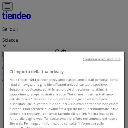
Sei qui:
Sciacca
In Evidenza
Iper e super
Discount
Elettronica
Novità
Cura
Continua senza accettare
casa e corpo
Bricolage
Arredamento
Motori
Salute e
Ci importa della tua privacy
Benessere
Infanzia e giochi
Animali
Sport e Moda
Banche e
Assicurazioni
Viaggi
Ristoranti
Servizi
Noi e i nostri
1014
partner archiviamo e accediamo ai dati personali, come
i dati di navigazione gli o identificatori univoci, sul tuo dispositivo.
Selezionando Accetto, abiliti le tecnologie di tracciamento affinché
Indice delle offerte in Sciacca
supportino gli scopi mostrati alla voce "Noi e i nostri partner trattiamo i
dati da fornire". Nel caso in cui queste tecnologie dovessero essere
Tiendeo a Sciacca
»
disabilitate, alcuni contenuti e annunci visualizzati potrebbero non essere
rilevanti. Puoi accedere nuovamente a questo menu per modificare le tue
Indice delle offerte
scelte o per revocare il consenso facendo clic sul link Mostra finalità in
fondo alla pagina web. Tali scelte avranno effetto nel contesto del nostro
Sito web. Per maggiori informazioni, consulta l'Informativa sulla
privacy.
Cookie policy