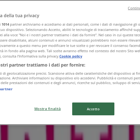
Continu
a della tua privacy
ri
1014
partner archiviamo e accediamo ai dati personali, come i dati di navigazione gli o 
 tuo dispositivo. Selezionando Accetto, abiliti le tecnologie di tracciamento affinché sup
i alla voce "Noi e i nostri partner trattiamo i dati da fornire". Nel caso in cui queste te
sere disabilitate, alcuni contenuti e annunci visualizzati potrebbero non essere rilevant
vamente a questo menu per modificare le tue scelte o per revocare il consenso facendo 
ità in fondo alla pagina web. Tali scelte avranno effetto nel contesto del nostro Sito we
ittà
, consulta l'Informativa sulla privacy.
Cookie policy
ostri partner trattiamo i dati per fornire:
ti di geolocalizzazione precisi. Scansione attiva delle caratteristiche del dispositivo ai fin
icazione. Archiviare informazioni su dispositivo e/o accedervi. Pubblicità e contenuti pers
delle prestazioni dei contenuti e degli annunci, ricerche sul pubblico, sviluppo di serviz
partner
Mostra finalità
Accetto