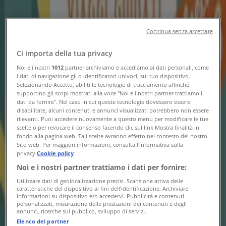
Tiendeo
»
Offerte Viaggi nelle vicinanze
»
Continua senza accettare
ITA Airways
Ci importa della tua privacy
Altri negozi Viaggi nella tua città
Noi e i nostri
1012
partner archiviamo e accediamo ai dati personali, come
i dati di navigazione gli o identificatori univoci, sul tuo dispositivo.
Sguardo veloce a ITA Airways in
Selezionando Accetto, abiliti le tecnologie di tracciamento affinché
supportino gli scopi mostrati alla voce "Noi e i nostri partner trattiamo i
offerta
dati da fornire". Nel caso in cui queste tecnologie dovessero essere
disabilitate, alcuni contenuti e annunci visualizzati potrebbero non essere
rilevanti. Puoi accedere nuovamente a questo menu per modificare le tue
scelte o per revocare il consenso facendo clic sul link Mostra finalità in
fondo alla pagina web. Tali scelte avranno effetto nel contesto del nostro
Categoria:
Viaggi
Sito web. Per maggiori informazioni, consulta l'Informativa sulla
privacy.
Cookie policy
Stiamo per pubblicare le offerte di ITA Airways
Noi e i nostri partner trattiamo i dati per fornire:
{"numCatalogs":0}
Utilizzare dati di geolocalizzazione precisi. Scansione attiva delle
caratteristiche del dispositivo ai fini dell’identificazione. Archiviare
informazioni su dispositivo e/o accedervi. Pubblicità e contenuti
Altri utenti hanno visto anche
personalizzati, misurazione delle prestazioni dei contenuti e degli
annunci, ricerche sul pubblico, sviluppo di servizi.
questi cataloghi
Elenco dei partner