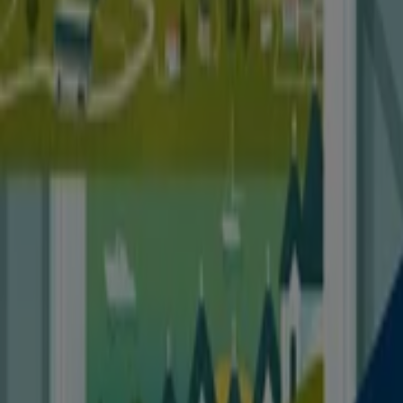
Benvenuto su Tiendeo, il luogo ideale per trovare le
migliori
offerte
,
cataloghi
e
promozioni
di
Viaggi
in
Italia. Durante il mese di
agosto del 2026
, su Tiendeo
potrai accedere alle ultime novità e sconti di
Sinferie
,
uno dei marchi più riconosciuti nel settore di
Viaggi
.
Sulla nostra piattaforma, scoprirai un'ampia selezione di
prodotti con incredibili
promozioni
che ti aiuteranno a
risparmiare sui tuoi acquisti. Sfoglia i cataloghi di
Sinferie
e non perderti nessuna offerta esclusiva
disponibile a
agosto
. Inoltre, ti offriamo informazioni
dettagliate sulle campagne di sconto, le liquidazioni e le
novità di stagione nel settore
Viaggi
.
Approfitta al massimo delle
offerte
e promozioni di
Sinferie
e rimani aggiornato su tutte le variazioni di
prezzi e prodotti durante
agosto del 2026
. Su Tiendeo,
avrai sempre accesso alle migliori opportunità di
acquisto in Italia. Non aspettare oltre e inizia subito a
esplorare le offerte che abbiamo per te!