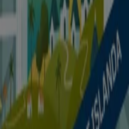
Trova Sinferie cataloghi nella tua
città
Sinferie a Sondrio
Sinferie a Tirano
Sinferie a
Chiavenna
Sinferie a Cosio Valtellino
Vedi altre città
Tiendeo fa parte di Shopfully, l'azienda tecnologica che
sta reinventando lo shopping locale in tutto il mondo.
Tiendeo
Cosa facciamo
Soluzioni per le aziende
News e media
Lavora con noi