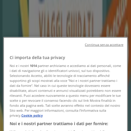
Tiendeo
»
Offerte Viaggi nelle vicinanze
»
Sinferie
Altri negozi Viaggi nella tua città
Continua senza accettare
Sguardo veloce a Sinferie in offerta
Ci importa della tua privacy
Noi e i nostri
1014
partner archiviamo e accediamo ai dati personali, come
Cataloghi con offerte su Sinferie:
2
i dati di navigazione gli o identificatori univoci, sul tuo dispositivo.
Selezionando Accetto, abiliti le tecnologie di tracciamento affinché
supportino gli scopi mostrati alla voce "Noi e i nostri partner trattiamo i
Categoria:
Viaggi
dati da fornire". Nel caso in cui queste tecnologie dovessero essere
disabilitate, alcuni contenuti e annunci visualizzati potrebbero non essere
rilevanti. Puoi accedere nuovamente a questo menu per modificare le tue
Offerta più recente:
10/02/2026
scelte o per revocare il consenso facendo clic sul link Mostra finalità in
fondo alla pagina web. Tali scelte avranno effetto nel contesto del nostro
Sito web. Per maggiori informazioni, consulta l'Informativa sulla
privacy.
Cookie policy
Noi e i nostri partner trattiamo i dati per fornire: