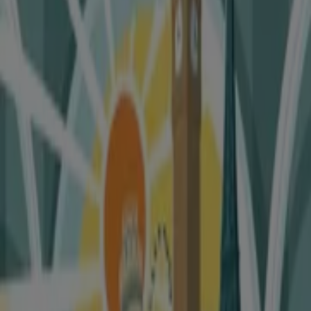
Budget
Cambia auto questo weekend!
Caldana
Slovenia e croazia
Scade il 31/12
Av Tour
ESTATE 2026
Scade il 03/09