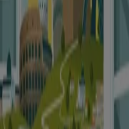
Scade il 31/12
Mostra di più
Altri negozi di Viaggi
Sguardo veloce a Sinferie in offerta
Cataloghi con offerte su Sinferie:
2
Categoria:
Viaggi
Offerta più recente:
10/02/2026
Tutte le offerte ed promozioni
Sinferie a portata di mano.