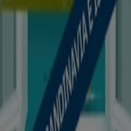
Contattaci
Richieste commerciali e di marketing
Ubicazione del negozio nella mappa non corretta
Segnalazione Volantino
Hai un malfunzionamento sul web o sull'app?
Indici
Marche
Negozi
Prodotti
Città
Selezioni