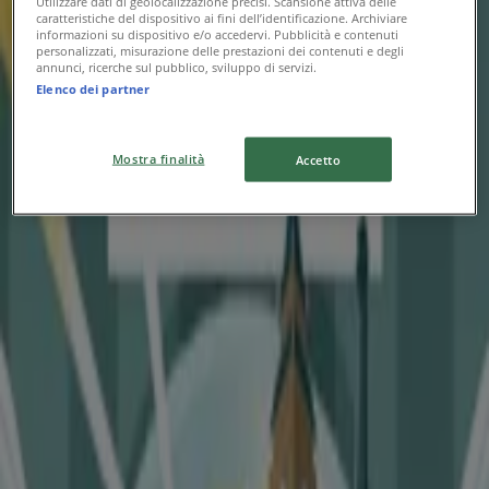
Utilizzare dati di geolocalizzazione precisi. Scansione attiva delle
Sinferie
caratteristiche del dispositivo ai fini dell’identificazione. Archiviare
informazioni su dispositivo e/o accedervi. Pubblicità e contenuti
personalizzati, misurazione delle prestazioni dei contenuti e degli
Tour 2026
annunci, ricerche sul pubblico, sviluppo di servizi.
Elenco dei partner
Scade il 31/12
Mostra finalità
Accetto
Sinferie
Costa Crociere 2026
Scade il 31/12
{"numCatalogs":2}
Altri utenti hanno visto anche
questi cataloghi