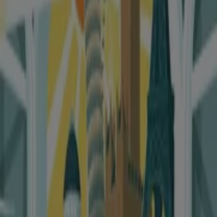
Caldana
Romania e bulgaria
Scade il 31/12
Caldana
Grecia, Malta, Turchia
Scade il 31/12
Caldana
Scandinavia e islanda