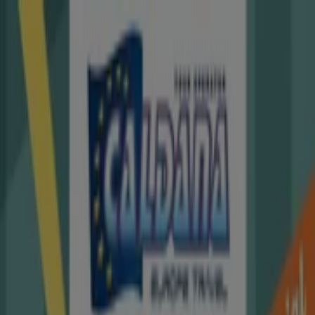
Sei qui:
Roma
In Evidenza
Iper e super
Discount
Elettronica
Novità
Cura
casa e corpo
Bricolage
Arredamento
Motori
Salute e
Benessere
Infanzia e giochi
Animali
Sport e Moda
Banche e
Assicurazioni
Viaggi
Ristoranti
Servizi
Sinferie - Offerte, Volantini e
Cataloghi
Segui per ricevere le offerte