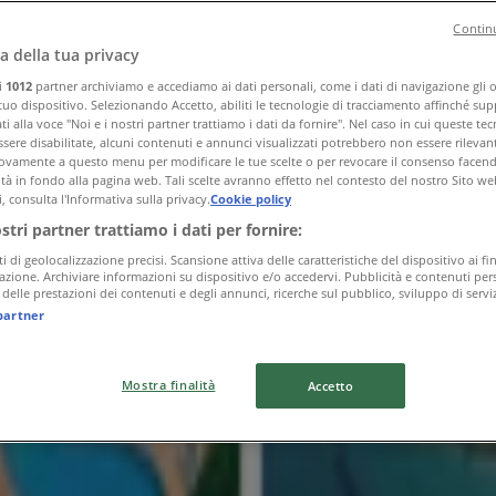
Continu
a della tua privacy
ri
1012
partner archiviamo e accediamo ai dati personali, come i dati di navigazione gli o 
 tuo dispositivo. Selezionando Accetto, abiliti le tecnologie di tracciamento affinché sup
i alla voce "Noi e i nostri partner trattiamo i dati da fornire". Nel caso in cui queste te
sere disabilitate, alcuni contenuti e annunci visualizzati potrebbero non essere rilevant
vamente a questo menu per modificare le tue scelte o per revocare il consenso facendo 
ità in fondo alla pagina web. Tali scelte avranno effetto nel contesto del nostro Sito we
, consulta l'Informativa sulla privacy.
Cookie policy
ostri partner trattiamo i dati per fornire:
ti di geolocalizzazione precisi. Scansione attiva delle caratteristiche del dispositivo ai fin
icazione. Archiviare informazioni su dispositivo e/o accedervi. Pubblicità e contenuti pers
delle prestazioni dei contenuti e degli annunci, ricerche sul pubblico, sviluppo di serviz
partner
Mostra finalità
Accetto