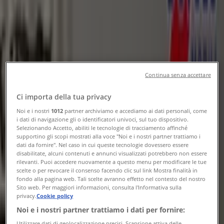
Conforama
Collezione giardino
Scade il 31/08
1.0 km - Como
Continua senza accettare
Ci importa della tua privacy
Conforama
Noi e i nostri
1012
partner archiviamo e accediamo ai dati personali, come
i dati di navigazione gli o identificatori univoci, sul tuo dispositivo.
Selezionando Accetto, abiliti le tecnologie di tracciamento affinché
Collezione divani
supportino gli scopi mostrati alla voce "Noi e i nostri partner trattiamo i
dati da fornire". Nel caso in cui queste tecnologie dovessero essere
Scade il 31/08
1.0 km - Como
disabilitate, alcuni contenuti e annunci visualizzati potrebbero non essere
rilevanti. Puoi accedere nuovamente a questo menu per modificare le tue
scelte o per revocare il consenso facendo clic sul link Mostra finalità in
fondo alla pagina web. Tali scelte avranno effetto nel contesto del nostro
Sito web. Per maggiori informazioni, consulta l'Informativa sulla
Conforama
privacy.
Cookie policy
Noi e i nostri partner trattiamo i dati per fornire:
Collezione arredo bagno
Utilizzare dati di geolocalizzazione precisi. Scansione attiva delle