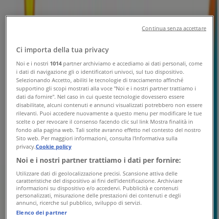
Orari e indirizzi Coop
Continua senza accettare
Ci importa della tua privacy
Coop
Noi e i nostri
1014
partner archiviamo e accediamo ai dati personali, come
VIA ROMA N.3, Pace del Mela
i dati di navigazione gli o identificatori univoci, sul tuo dispositivo.
Selezionando Accetto, abiliti le tecnologie di tracciamento affinché
216 m
supportino gli scopi mostrati alla voce "Noi e i nostri partner trattiamo i
dati da fornire". Nel caso in cui queste tecnologie dovessero essere
disabilitate, alcuni contenuti e annunci visualizzati potrebbero non essere
rilevanti. Puoi accedere nuovamente a questo menu per modificare le tue
scelte o per revocare il consenso facendo clic sul link Mostra finalità in
fondo alla pagina web. Tali scelte avranno effetto nel contesto del nostro
Coop
Sito web. Per maggiori informazioni, consulta l'Informativa sulla
privacy.
Cookie policy
Viale Europa, 162, Torregrotta
Noi e i nostri partner trattiamo i dati per fornire:
4.2 km
Utilizzare dati di geolocalizzazione precisi. Scansione attiva delle
caratteristiche del dispositivo ai fini dell’identificazione. Archiviare
informazioni su dispositivo e/o accedervi. Pubblicità e contenuti
Chiuso
personalizzati, misurazione delle prestazioni dei contenuti e degli
annunci, ricerche sul pubblico, sviluppo di servizi.
Elenco dei partner