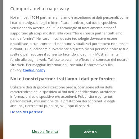
Spazio Conad
Ci importa della tua privacy
7 giorni di extra convenienza
Noi e i nostri
1014
partner archiviamo e accediamo ai dati personali, come
i dati di navigazione gli o identificatori univoci, sul tuo dispositivo.
Scade il 10/08
3.6 km - Roma
Selezionando Accetto, abiliti le tecnologie di tracciamento affinché
supportino gli scopi mostrati alla voce "Noi e i nostri partner trattiamo i
-3 giorni
dati da fornire". Nel caso in cui queste tecnologie dovessero essere
disabilitate, alcuni contenuti e annunci visualizzati potrebbero non essere
rilevanti. Puoi accedere nuovamente a questo menu per modificare le tue
scelte o per revocare il consenso facendo clic sul link Mostra finalità in
Spazio Conad
fondo alla pagina web. Tali scelte avranno effetto nel contesto del nostro
Sito web. Per maggiori informazioni, consulta l'Informativa sulla
privacy.
Cookie policy
Super Marche fino al 50%
Noi e i nostri partner trattiamo i dati per fornire:
Scade il 10/08
3.6 km - Roma
Utilizzare dati di geolocalizzazione precisi. Scansione attiva delle
caratteristiche del dispositivo ai fini dell’identificazione. Archiviare
{"numCatalogs":4}
informazioni su dispositivo e/o accedervi. Pubblicità e contenuti
personalizzati, misurazione delle prestazioni dei contenuti e degli
annunci, ricerche sul pubblico, sviluppo di servizi.
Orari e indirizzi Spazio Conad
Elenco dei partner
Mostra finalità
Accetto
Spazio Conad