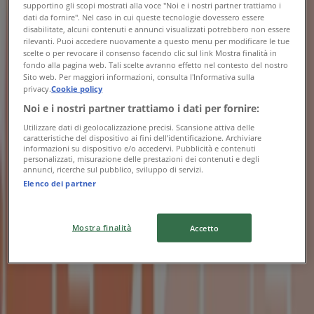
supportino gli scopi mostrati alla voce "Noi e i nostri partner trattiamo i
dati da fornire". Nel caso in cui queste tecnologie dovessero essere
Via Della Pisana 278, Roma
disabilitate, alcuni contenuti e annunci visualizzati potrebbero non essere
rilevanti. Puoi accedere nuovamente a questo menu per modificare le tue
7.1 km
scelte o per revocare il consenso facendo clic sul link Mostra finalità in
fondo alla pagina web. Tali scelte avranno effetto nel contesto del nostro
Sito web. Per maggiori informazioni, consulta l'Informativa sulla
privacy.
Cookie policy
Noi e i nostri partner trattiamo i dati per fornire:
Tedi
Utilizzare dati di geolocalizzazione precisi. Scansione attiva delle
caratteristiche del dispositivo ai fini dell’identificazione. Archiviare
Via Dario Niccodemi 99, Roma
informazioni su dispositivo e/o accedervi. Pubblicità e contenuti
personalizzati, misurazione delle prestazioni dei contenuti e degli
7.4 km
annunci, ricerche sul pubblico, sviluppo di servizi.
Elenco dei partner
Mostra finalità
Accetto
Tedi
Via Andrea Barbato 31, Roma
7.8 km