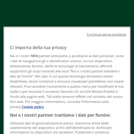
Continua senza accettare
Ci importa della tua privacy
Noi e i nostri
1014
partner archiviamo e accediamo ai dati personali, come
i dati di navigazione gli o identificatori univoci, sul tuo dispositivo.
Selezionando Accetto, abiliti le tecnologie di tracciamento affinché
Cataloghi Sisa in altre città
supportino gli scopi mostrati alla voce "Noi e i nostri partner trattiamo i
dati da fornire". Nel caso in cui queste tecnologie dovessero essere
disabilitate, alcuni contenuti e annunci visualizzati potrebbero non essere
rilevanti. Puoi accedere nuovamente a questo menu per modificare le tue
scelte o per revocare il consenso facendo clic sul link Mostra finalità in
fondo alla pagina web. Tali scelte avranno effetto nel contesto del nostro
Sito web. Per maggiori informazioni, consulta l'Informativa sulla
Sisa
privacy.
Cookie policy
Noi e i nostri partner trattiamo i dati per fornire:
Gli indispensabili
Utilizzare dati di geolocalizzazione precisi. Scansione attiva delle
caratteristiche del dispositivo ai fini dell’identificazione. Archiviare
Scade il 30/09
Taranto
informazioni su dispositivo e/o accedervi. Pubblicità e contenuti