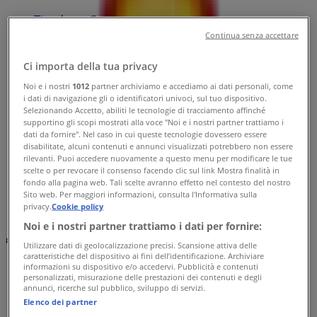
Tiendeo a Catania
»
Offerte di Iper e super a Catania
»
Continua senza accettare
Migro a Catania
»
Ci importa della tua privacy
Negozi di Migro a Catania
Noi e i nostri
1012
partner archiviamo e accediamo ai dati personali, come
i dati di navigazione gli o identificatori univoci, sul tuo dispositivo.
Selezionando Accetto, abiliti le tecnologie di tracciamento affinché
supportino gli scopi mostrati alla voce "Noi e i nostri partner trattiamo i
Migro
dati da fornire". Nel caso in cui queste tecnologie dovessero essere
disabilitate, alcuni contenuti e annunci visualizzati potrebbero non essere
Blocco Giancata 95121, Catania
rilevanti. Puoi accedere nuovamente a questo menu per modificare le tue
scelte o per revocare il consenso facendo clic sul link Mostra finalità in
fondo alla pagina web. Tali scelte avranno effetto nel contesto del nostro
9.8 km
Sito web. Per maggiori informazioni, consulta l'Informativa sulla
privacy.
Cookie policy
Noi e i nostri partner trattiamo i dati per fornire:
Pubblicità
Utilizzare dati di geolocalizzazione precisi. Scansione attiva delle
caratteristiche del dispositivo ai fini dell’identificazione. Archiviare
informazioni su dispositivo e/o accedervi. Pubblicità e contenuti
personalizzati, misurazione delle prestazioni dei contenuti e degli
annunci, ricerche sul pubblico, sviluppo di servizi.
Elenco dei partner