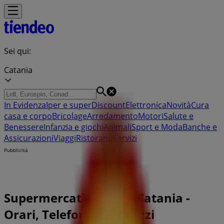
Sei qui:
Catania
In Evidenza
Iper e super
Discount
Elettronica
Novità
Cura
casa e corpo
Bricolage
Arredamento
Motori
Salute e
Benessere
Infanzia e giochi
Animali
Sport e Moda
Banche e
Assicurazioni
Viaggi
Ristoranti
Servizi
Pubblicità
Supermercati Migro a Catania -
Orari, Telefono e Indirizzi