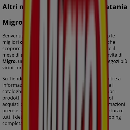
Altri negozi di Iper e super a Catania
Migro
Benvenuto su Tiendeo! Qui puoi trovare non solo le
migliori
offerte
,
cataloghi
e
promozioni
, ma anche
scoprire i negozi più popolari di
Catania
. Durante il
mese di
agosto 2026
, puoi esplorare le ultime novità di
Migro
, uno dei marchi più rinomati, e trovare i negozi più
vicini con tutti i dettagli utili su
Catania
.
Su Tiendeo, hai accesso a
promozioni
e sconti, oltre a
informazioni sui negozi fisici nella tua città. Sfoglia i
cataloghi di
Migro
, trova i negozi a
Catania
e scopri
prodotti con grandi sconti per risparmiare sui tuoi
acquisti questo
agosto
. Inoltre, ti forniamo informazioni
precise sulla posizione dei negozi, gli orari di apertura e
tutti i dettagli necessari per un’esperienza di shopping
completa a
Catania
.