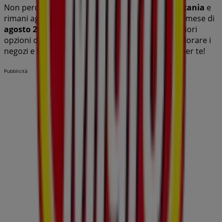
Non perdere le
offerte
di
Migro
nei negozi di
Catania
e
rimani aggiornato con i migliori prezzi durante il mese di
agosto 2026
. Su Tiendeo troverai sempre le migliori
opzioni di acquisto a
Catania
. Inizia subito a esplorare i
negozi e le promozioni che abbiamo preparato per te!
Pubblicità