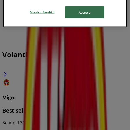
Mostra finalità
Accetto
Volantini Migro a Catania
Migro
Best seller selection
Scade il 31/08