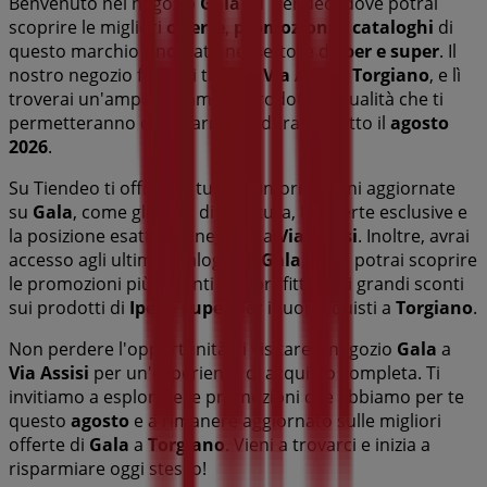
Benvenuto nel negozio
Gala
su Tiendeo, dove potrai
scoprire le migliori
offerte
,
promozioni
e
cataloghi
di
questo marchio rinomato nel settore di
Iper e super
. Il
nostro negozio fisico si trova a
Via Assisi
,
Torgiano
, e lì
troverai un'ampia gamma di prodotti di qualità che ti
permetteranno di risparmiare durante tutto il
agosto
2026
.
Su Tiendeo ti offriamo tutte le informazioni aggiornate
su
Gala
, come gli orari di apertura, le offerte esclusive e
la posizione esatta del negozio a
Via Assisi
. Inoltre, avrai
accesso agli ultimi cataloghi di
Gala
, dove potrai scoprire
le promozioni più recenti e approfittare di grandi sconti
sui prodotti di
Iper e super
per i tuoi acquisti a
Torgiano
.
Non perdere l'opportunità di visitare il negozio
Gala
a
Via Assisi
per un'esperienza di acquisto completa. Ti
invitiamo a esplorare le promozioni che abbiamo per te
questo
agosto
e a rimanere aggiornato sulle migliori
offerte di
Gala
a
Torgiano
. Vieni a trovarci e inizia a
risparmiare oggi stesso!