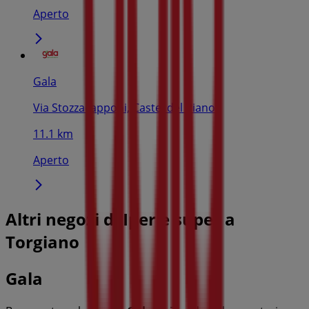
Aperto
Gala
Via Stozzacapponi, Castel del Piano
11.1 km
Aperto
Altri negozi di Iper e super a
Torgiano
Gala