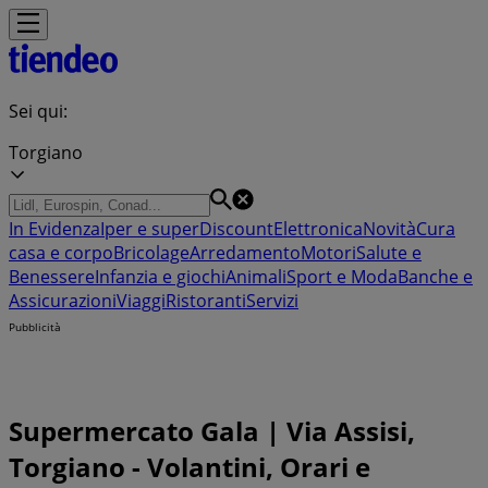
Sei qui:
Torgiano
In Evidenza
Iper e super
Discount
Elettronica
Novità
Cura
casa e corpo
Bricolage
Arredamento
Motori
Salute e
Benessere
Infanzia e giochi
Animali
Sport e Moda
Banche e
Assicurazioni
Viaggi
Ristoranti
Servizi
Pubblicità
Supermercato Gala | Via Assisi,
Torgiano - Volantini, Orari e