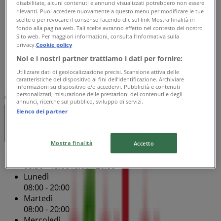
disabilitate, alcuni contenuti e annunci visualizzati potrebbero non essere
Mercoledì
rilevanti. Puoi accedere nuovamente a questo menu per modificare le tue
08:00 - 20:00
scelte o per revocare il consenso facendo clic sul link Mostra finalità in
Giovedì
fondo alla pagina web. Tali scelte avranno effetto nel contesto del nostro
08:00 - 20:00
Sito web. Per maggiori informazioni, consulta l'Informativa sulla
privacy.
Cookie policy
Venerdì
08:00 - 20:00
Noi e i nostri partner trattiamo i dati per fornire:
Sabato
Utilizzare dati di geolocalizzazione precisi. Scansione attiva delle
08:00 - 20:00
caratteristiche del dispositivo ai fini dell’identificazione. Archiviare
informazioni su dispositivo e/o accedervi. Pubblicità e contenuti
personalizzati, misurazione delle prestazioni dei contenuti e degli
Mappa
075 988 83 00
Gala Supermercato
annunci, ricerche sul pubblico, sviluppo di servizi.
Elenco dei partner
Aperto
Fino alle 20:00
Mostra finalità
Accetto
Domenica
08:30 - 13:00
16:00 - 20:00
Lunedì
08:00 - 20:00
Martedì
08:00 - 20:00
Mercoledì