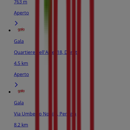
763 m
Aperto
Gala
Quartiere dell'Arte, 18, Deruta
4.5 km
Aperto
Gala
Via Umberto Nobile, Perugia
8.2 km