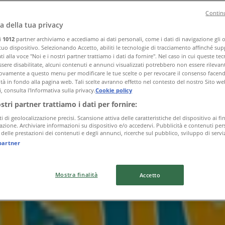
Continu
a della tua privacy
tà
ri
1012
partner archiviamo e accediamo ai dati personali, come i dati di navigazione gli o 
 tuo dispositivo. Selezionando Accetto, abiliti le tecnologie di tracciamento affinché sup
i alla voce "Noi e i nostri partner trattiamo i dati da fornire". Nel caso in cui queste te
sere disabilitate, alcuni contenuti e annunci visualizzati potrebbero non essere rilevant
vamente a questo menu per modificare le tue scelte o per revocare il consenso facendo 
ità in fondo alla pagina web. Tali scelte avranno effetto nel contesto del nostro Sito we
, consulta l'Informativa sulla privacy.
Cookie policy
ostri partner trattiamo i dati per fornire:
ti di geolocalizzazione precisi. Scansione attiva delle caratteristiche del dispositivo ai fin
icazione. Archiviare informazioni su dispositivo e/o accedervi. Pubblicità e contenuti pers
delle prestazioni dei contenuti e degli annunci, ricerche sul pubblico, sviluppo di serviz
partner
Mostra finalità
Accetto