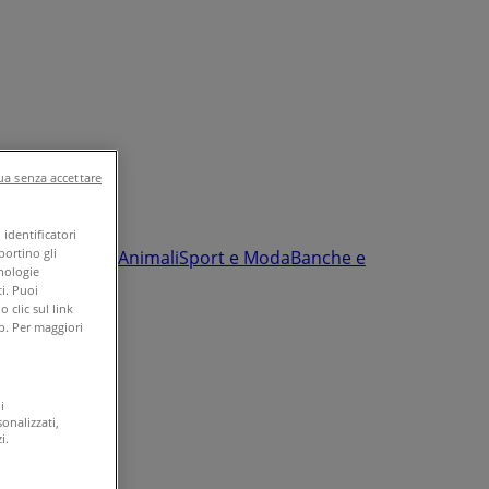
a senza accettare
identificatori
portino gli
nfanzia e giochi
Animali
Sport e Moda
Banche e
cnologie
i. Puoi
clic sul link
b. Per maggiori
i
onalizzati,
i.