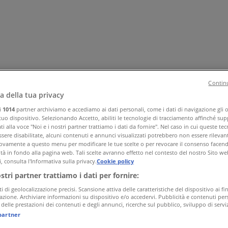
Continu
a della tua privacy
ri
1014
partner archiviamo e accediamo ai dati personali, come i dati di navigazione gli o 
 tuo dispositivo. Selezionando Accetto, abiliti le tecnologie di tracciamento affinché sup
a e corpo
Bricolage
Arredamento
Motori
Salute e Benessere
I
i alla voce "Noi e i nostri partner trattiamo i dati da fornire". Nel caso in cui queste te
sere disabilitate, alcuni contenuti e annunci visualizzati potrebbero non essere rilevant
vamente a questo menu per modificare le tue scelte o per revocare il consenso facendo 
ità in fondo alla pagina web. Tali scelte avranno effetto nel contesto del nostro Sito we
, consulta l'Informativa sulla privacy.
Cookie policy
ostri partner trattiamo i dati per fornire:
ti di geolocalizzazione precisi. Scansione attiva delle caratteristiche del dispositivo ai fin
icazione. Archiviare informazioni su dispositivo e/o accedervi. Pubblicità e contenuti pers
delle prestazioni dei contenuti e degli annunci, ricerche sul pubblico, sviluppo di serviz
partner