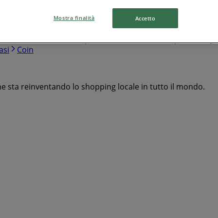
Mostra finalità
Accetto
Iper Futura
Mango
Carpisa
Bershka
Chevrolet
Pa
Brico Casa
Deter Shop
Kia
Melluso
Conbipel
Arcapl
asi
Coin
he sta reinventando lo shopping locale in tutto il mondo.