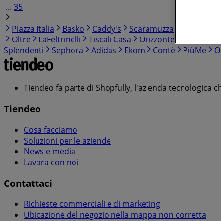
...
35
Piazza Italia
Basko
Caddy's
Scaramuzza
Decathlon
Oltre
LaFeltrinelli
Tiscali Casa
Orizzonte
Franzy's
Splendenti
Sephora
Adidas
Ekom
Contè
PiùMe
O
Tiendeo fa parte di Shopfully, l'azienda tecnologica c
Tiendeo
Cosa facciamo
Soluzioni per le aziende
News e media
Lavora con noi
Contattaci
Richieste commerciali e di marketing
Ubicazione del negozio nella mappa non corretta