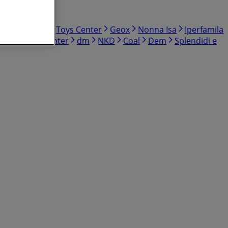
norama
OBI
Toys Center
Geox
Nonna Isa
Iperfamila
anet
Bricocenter
dm
NKD
Coal
Dem
Splendidi e