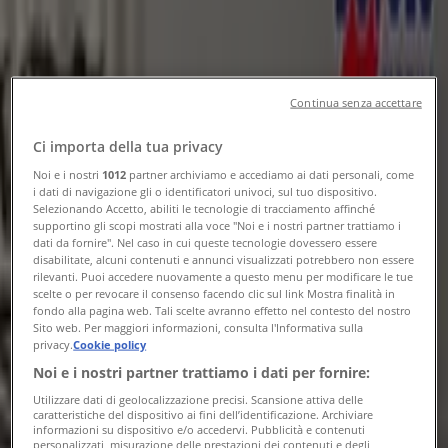
Maisons du Monde
Continua senza accettare
Nuovo Catalogo Collezione Outdoor 2026
Ci importa della tua privacy
Scade il 31/12
Noi e i nostri
1012
partner archiviamo e accediamo ai dati personali, come
i dati di navigazione gli o identificatori univoci, sul tuo dispositivo.
Selezionando Accetto, abiliti le tecnologie di tracciamento affinché
supportino gli scopi mostrati alla voce "Noi e i nostri partner trattiamo i
Maisons du Monde
dati da fornire". Nel caso in cui queste tecnologie dovessero essere
disabilitate, alcuni contenuti e annunci visualizzati potrebbero non essere
rilevanti. Puoi accedere nuovamente a questo menu per modificare le tue
Nuovo Catalogo Primavera-Estate 2026
scelte o per revocare il consenso facendo clic sul link Mostra finalità in
fondo alla pagina web. Tali scelte avranno effetto nel contesto del nostro
Sito web. Per maggiori informazioni, consulta l'Informativa sulla
Scade il 31/08
2.6 km - Milano
privacy.
Cookie policy
Noi e i nostri partner trattiamo i dati per fornire:
Pubblicità
Utilizzare dati di geolocalizzazione precisi. Scansione attiva delle
caratteristiche del dispositivo ai fini dell’identificazione. Archiviare
informazioni su dispositivo e/o accedervi. Pubblicità e contenuti
personalizzati, misurazione delle prestazioni dei contenuti e degli