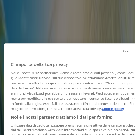
Scade il 17/08
Napoli
Nuovo
Costo Zero
Super Offerta
Continu
Scade il 09/08
Napoli
Ci importa della tua privacy
Noi e i nostri
1012
partner archiviamo e accediamo ai dati personali, come i dati
gli o identificatori univoci, sul tuo dispositivo. Selezionando Accetto, abiliti le t
Emporio Amato
tracciamento affinché supportino gli scopi mostrati alla voce "Noi e i nostri part
dati da fornire". Nel caso in cui queste tecnologie dovessero essere disabilitate,
VALIDO FINO AL 9 SETTEMBRE
e annunci visualizzati potrebbero non essere rilevanti. Puoi accedere nuovame
menu per modificare le tue scelte o per revocare il consenso facendo clic sul link
in fondo alla pagina web. Tali scelte avranno effetto nel contesto del nostro Sit
Scade il 31/08
Napoli
maggiori informazioni, consulta l'Informativa sulla privacy.
Cookie policy
Pubblicità
Noi e i nostri partner trattiamo i dati per fornire:
Utilizzare dati di geolocalizzazione precisi. Scansione attiva delle caratteristiche 
fini dell’identificazione. Archiviare informazioni su dispositivo e/o accedervi. Pu
contenuti personalizzati, misurazione delle prestazioni dei contenuti e degli ann