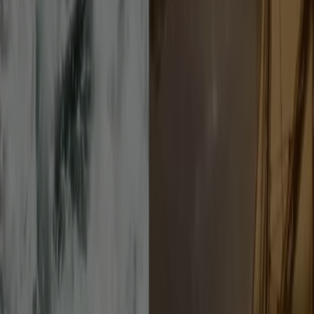
Tiendeo a Napoli
»
Offerte di Sport e Moda a Napoli
Nuovo
PEPCO
Offerte
Scade il 12/08
Napoli
Nuovo
Fiorella Rubino
Saldi tutto dal -50% al -70%