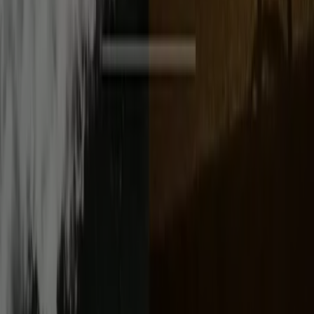
Cosa facciamo
Soluzioni per le aziende
News e media
Lavora con noi
Contattaci
Richieste commerciali e di marketing
Ubicazione del negozio nella mappa non corretta
Segnalazione Volantino
Hai un malfunzionamento sul web o sull'app?
Indici
Marche
Marchi locali