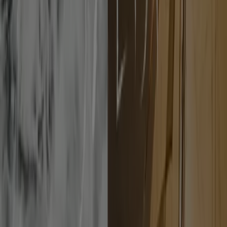
7.1 km
Chiuso
Decathlon
Circonv. Esterna, Casoria
7.1 km
Chiuso
Decathlon
Via Santa Maria A Cubito, 428, Giugliano In
Campania