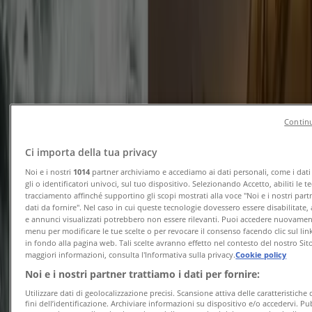
Scade il 20/08
Napoli
Anteprima
Sportit
A pesca con daniele vinci
Continu
Scade il 12/09
Napoli
Ci importa della tua privacy
Noi e i nostri
1014
partner archiviamo e accediamo ai dati personali, come i dati
Sportland
gli o identificatori univoci, sul tuo dispositivo. Selezionando Accetto, abiliti le t
tracciamento affinché supportino gli scopi mostrati alla voce "Noi e i nostri part
dati da fornire". Nel caso in cui queste tecnologie dovessero essere disabilitate,
Salva il post per non perdere i tuoi
e annunci visualizzati potrebbero non essere rilevanti. Puoi accedere nuovame
articoli preferiti
menu per modificare le tue scelte o per revocare il consenso facendo clic sul link
in fondo alla pagina web. Tali scelte avranno effetto nel contesto del nostro Sit
maggiori informazioni, consulta l'Informativa sulla privacy.
Cookie policy
Scade il 16/08
Napoli
Noi e i nostri partner trattiamo i dati per fornire:
Pubblicità
Utilizzare dati di geolocalizzazione precisi. Scansione attiva delle caratteristiche 
fini dell’identificazione. Archiviare informazioni su dispositivo e/o accedervi. Pu