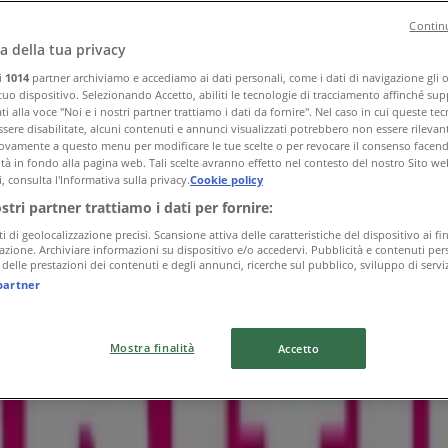
Continu
a della tua privacy
ri
1014
partner archiviamo e accediamo ai dati personali, come i dati di navigazione gli o 
 tuo dispositivo. Selezionando Accetto, abiliti le tecnologie di tracciamento affinché sup
i alla voce "Noi e i nostri partner trattiamo i dati da fornire". Nel caso in cui queste te
sere disabilitate, alcuni contenuti e annunci visualizzati potrebbero non essere rilevant
vamente a questo menu per modificare le tue scelte o per revocare il consenso facendo 
ità in fondo alla pagina web. Tali scelte avranno effetto nel contesto del nostro Sito we
, consulta l'Informativa sulla privacy.
Cookie policy
ostri partner trattiamo i dati per fornire:
ti di geolocalizzazione precisi. Scansione attiva delle caratteristiche del dispositivo ai fin
icazione. Archiviare informazioni su dispositivo e/o accedervi. Pubblicità e contenuti pers
delle prestazioni dei contenuti e degli annunci, ricerche sul pubblico, sviluppo di serviz
partner
Mostra finalità
Accetto