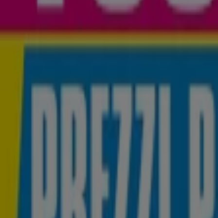
Fino al -70%
Scade il 27/08
Palermo
Pubblicità
-4 giorni
Kasanova
Fino al -50%
Scade il 13/08
Palermo
-3 giorni