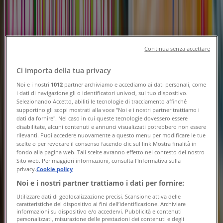
Continua senza accettare
Costa Crociere
Ci importa della tua privacy
Caraibi e canarie
Noi e i nostri
1012
partner archiviamo e accediamo ai dati personali, come
i dati di navigazione gli o identificatori univoci, sul tuo dispositivo.
Scade il 10/08
Selezionando Accetto, abiliti le tecnologie di tracciamento affinché
supportino gli scopi mostrati alla voce "Noi e i nostri partner trattiamo i
dati da fornire". Nel caso in cui queste tecnologie dovessero essere
disabilitate, alcuni contenuti e annunci visualizzati potrebbero non essere
rilevanti. Puoi accedere nuovamente a questo menu per modificare le tue
scelte o per revocare il consenso facendo clic sul link Mostra finalità in
Costa Crociere
fondo alla pagina web. Tali scelte avranno effetto nel contesto del nostro
Sito web. Per maggiori informazioni, consulta l'Informativa sulla
Summer Days
privacy.
Cookie policy
Noi e i nostri partner trattiamo i dati per fornire:
Scade il 22/09
214 m - Napoli
Utilizzare dati di geolocalizzazione precisi. Scansione attiva delle
caratteristiche del dispositivo ai fini dell’identificazione. Archiviare
informazioni su dispositivo e/o accedervi. Pubblicità e contenuti
Pubblicità
personalizzati, misurazione delle prestazioni dei contenuti e degli