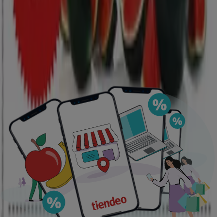
Offerte in evidenza
Lavatrice
Tablet
Cellulari
Frigoriferi
Pellet
Smartphone
Tv
Lava
Tiendeo nella tua città
Roma
Milano
Napoli
Torino
Palermo
Genova
Bologna
Firenze
Bari
Catania
Verona
Venezia
Messina
Padova
Trieste
Brescia
Vedi altre città
Scarica l'APP