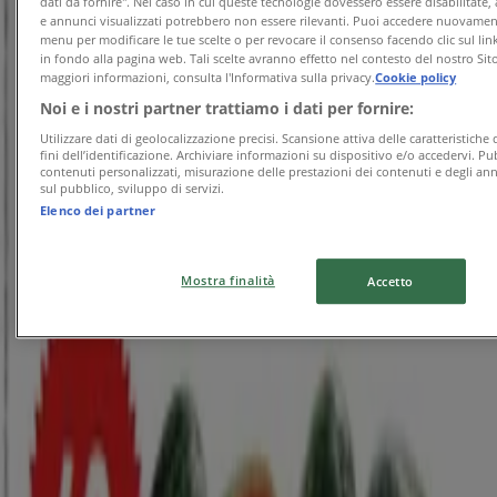
dati da fornire". Nel caso in cui queste tecnologie dovessero essere disabilitate,
e annunci visualizzati potrebbero non essere rilevanti. Puoi accedere nuovame
Buon Ferragosto
menu per modificare le tue scelte o per revocare il consenso facendo clic sul link
in fondo alla pagina web. Tali scelte avranno effetto nel contesto del nostro Sit
maggiori informazioni, consulta l'Informativa sulla privacy.
Cookie policy
Scade il 19/08
Beinasco
Noi e i nostri partner trattiamo i dati per fornire:
Nuovo
Utilizzare dati di geolocalizzazione precisi. Scansione attiva delle caratteristiche 
fini dell’identificazione. Archiviare informazioni su dispositivo e/o accedervi. Pu
contenuti personalizzati, misurazione delle prestazioni dei contenuti e degli ann
sul pubblico, sviluppo di servizi.
Max Supermercati
Elenco dei partner
Buon Ferragosto
Mostra finalità
Accetto
Scade il 19/08
Beinasco
Nuovo
Coop
Risparmio