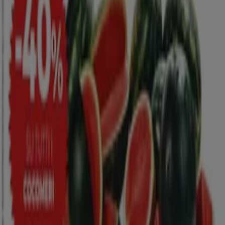
Scade il 19/08
Beinasco
Nuovo
Coop
Convenienza
Scade il 19/08
Beinasco
Mostra di più
Pubblicità