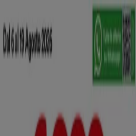
Sei qui:
Beinasco
In Evidenza
Iper e super
Discount
Elettronica
Novità
Cura
casa e corpo
Bricolage
Arredamento
Motori
Salute e
Benessere
Infanzia e giochi
Animali
Sport e Moda
Banche e
Assicurazioni
Viaggi
Ristoranti
Servizi
Pubblicità
I migliori cataloghi in Beinasco
Nuovo