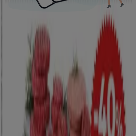
Tiendeo international
España
Italia
United Kingdom
México
Brasil
Colombia
Argentina
France
United States
Nederland
Deutschland
Perú
Chile
Portugal
Australia
Türkiye
Polska
Norge
Österreich
Sverige
Ecuador
Singapore
South Africa
Canada
Danmark
Suomi
日本
Ελλάδα
한국
Belgique
Schweiz
United Arab Emirates
România
Maroc
Ceská republika
Slovenská republika
Magyarország
България
Pubblicità