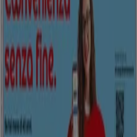
Richieste commerciali e di marketing
Ubicazione del negozio nella mappa non corretta
Segnalazione Volantino
Hai un malfunzionamento sul web o sull'app?
Indici
Marche
Marchi locali
Negozi
Negozi vicini
Prodotti
Prodotti locali
Città
Selezioni
Scarica l'APP Tiendeo