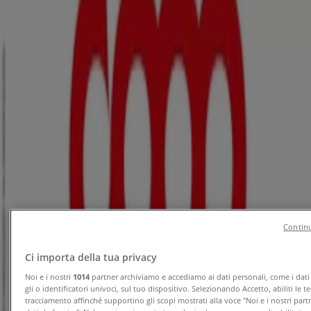
KiK
Più divertimento a scuola
Scade il 16/08
Beinasco
Nuovo
Famila Superstore
Buon Ferragosto
Continu
Scade il 19/08
Beinasco
Nuovo
Ci importa della tua privacy
Noi e i nostri
1014
partner archiviamo e accediamo ai dati personali, come i dati
gli o identificatori univoci, sul tuo dispositivo. Selezionando Accetto, abiliti le t
tracciamento affinché supportino gli scopi mostrati alla voce "Noi e i nostri part
Famila Market