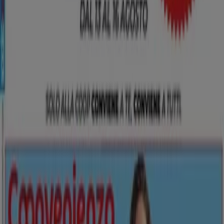
Tiendeo fa parte di Shopfully, l'azienda tecnologica che
sta reinventando lo shopping locale in tutto il mondo.
Tiendeo
Cosa facciamo
Soluzioni per le aziende
News e media
Lavora con noi
Contattaci