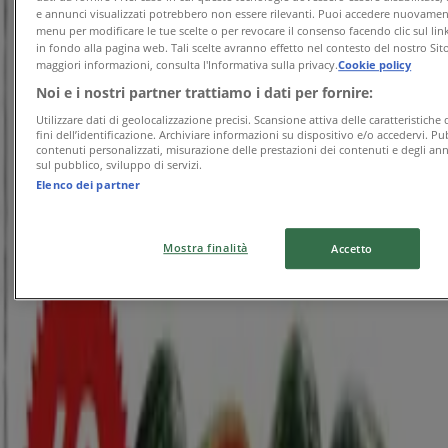
e annunci visualizzati potrebbero non essere rilevanti. Puoi accedere nuovame
menu per modificare le tue scelte o per revocare il consenso facendo clic sul link
Buon Ferragosto
in fondo alla pagina web. Tali scelte avranno effetto nel contesto del nostro Sit
maggiori informazioni, consulta l'Informativa sulla privacy.
Cookie policy
Scade il 19/08
Tarquinia
Noi e i nostri partner trattiamo i dati per fornire:
Nuovo
Utilizzare dati di geolocalizzazione precisi. Scansione attiva delle caratteristiche 
fini dell’identificazione. Archiviare informazioni su dispositivo e/o accedervi. Pu
contenuti personalizzati, misurazione delle prestazioni dei contenuti e degli ann
sul pubblico, sviluppo di servizi.
Max Supermercati
Elenco dei partner
Buon Ferragosto
Mostra finalità
Accetto
Scade il 19/08
Tarquinia
Nuovo
Coop
Risparmio