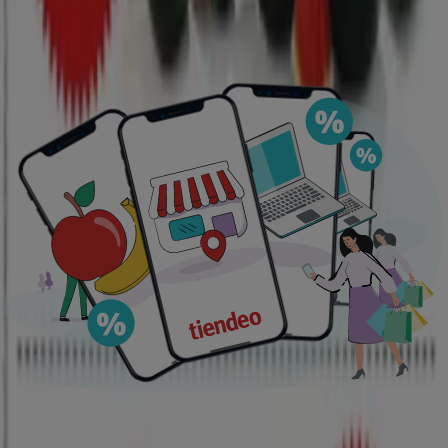
Quali offerte posso trovare a
Trapani?
Trapani
è un comune della
Sicilia,
capoluogo
dell’omonima provincia. Si trova nella parte occidentale
dell’Isola, a poche ore da
Palermo,
ed è denominata
anche città tra i due mari poiche si trova su una lingua di
terra circondata dal mare.
Trapani è conosciuta come
città del sale e della vela
,
grazie alle sue saline ancora attive ha sempre esportato
sale, e inoltre è sempre stata sede di sport a vela. Inoltre
nel passato era famosa per l’artigianato del corallo e
dell’argenteria. L’economia di oggi continua a basarsi
sull’estrazione del marmo e sulla pesca.